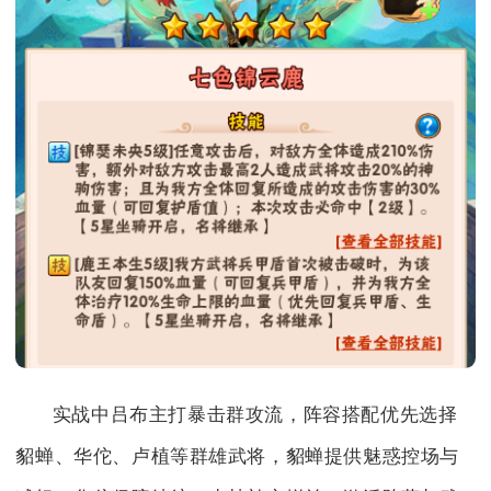
实战中吕布主打暴击群攻流，阵容搭配优先选择
貂蝉、华佗、卢植等群雄武将，貂蝉提供魅惑控场与