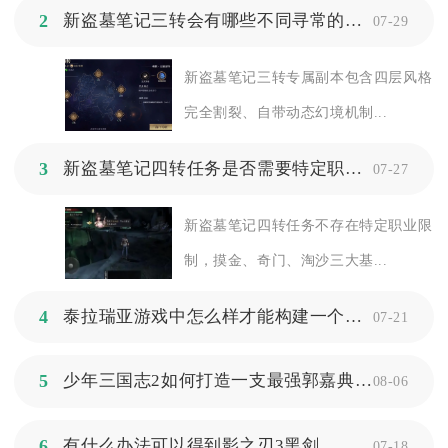
2
新盗墓笔记三转会有哪些不同寻常的场景描写
07-29
新盗墓笔记三转专属副本包含四层风格
完全割裂、自带动态幻境机制...
3
新盗墓笔记四转任务是否需要特定职业才能参加
07-27
新盗墓笔记四转任务不存在特定职业限
制，摸金、奇门、淘沙三大基...
4
泰拉瑞亚游戏中怎么样才能构建一个合适的蘑菇人房子
07-21
5
少年三国志2如何打造一支最强郭嘉典韦阵容
08-06
6
有什么办法可以得到影之刃3黑剑
07-18