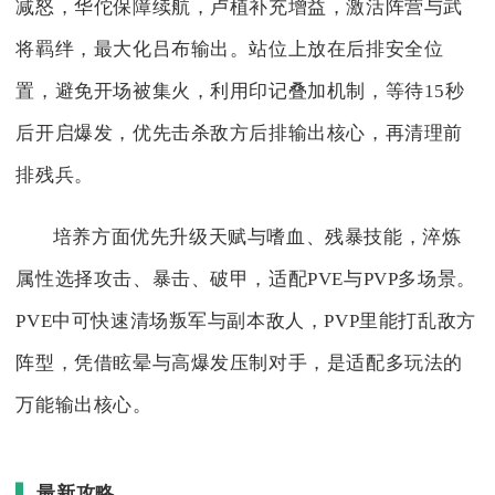
减怒，华佗保障续航，卢植补充增益，激活阵营与武
将羁绊，最大化吕布输出。站位上放在后排安全位
置，避免开场被集火，利用印记叠加机制，等待15秒
后开启爆发，优先击杀敌方后排输出核心，再清理前
排残兵。
培养方面优先升级天赋与嗜血、残暴技能，淬炼
属性选择攻击、暴击、破甲，适配PVE与PVP多场景。
PVE中可快速清场叛军与副本敌人，PVP里能打乱敌方
阵型，凭借眩晕与高爆发压制对手，是适配多玩法的
万能输出核心。
最新攻略