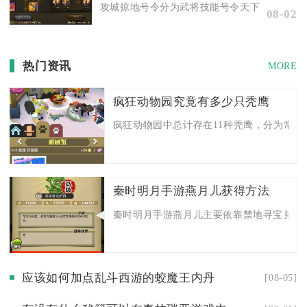
攻城掠地号令分为武将技能号令天下、国战征召号
08-02
热门资讯
MORE
疯狂动物园究竟有多少只秃鹰
疯狂动物园中总计存在11种秃鹰，分为常规野
秦时明月手游燕月儿获得方法
秦时明月手游燕月儿主要依靠禁地寻宝兑换魂
应该如何加点乱斗西游的蛟魔王内丹
[08-05]