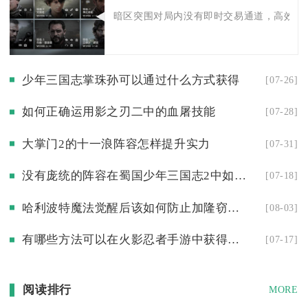
暗区突围对局内没有即时交易通道，高效向队
少年三国志掌珠孙可以通过什么方式获得
[07-26]
如何正确运用影之刃二中的血屠技能
[07-28]
大掌门2的十一浪阵容怎样提升实力
[07-31]
没有庞统的阵容在蜀国少年三国志2中如何打法
[07-18]
哈利波特魔法觉醒后该如何防止加隆窃贼趁机逃跑
[08-03]
有哪些方法可以在火影忍者手游中获得波风水门
[07-17]
阅读排行
MORE