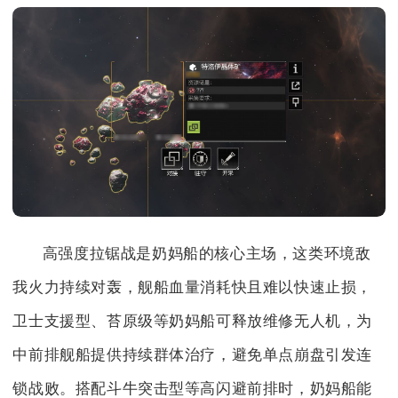
高强度拉锯战是奶妈船的核心主场，这类环境敌
我火力持续对轰，舰船血量消耗快且难以快速止损，
卫士支援型、苔原级等奶妈船可释放维修无人机，为
中前排舰船提供持续群体治疗，避免单点崩盘引发连
锁战败。搭配斗牛突击型等高闪避前排时，奶妈船能