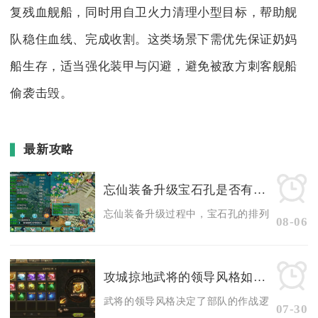
复残血舰船，同时用自卫火力清理小型目标，帮助舰
队稳住血线、完成收割。这类场景下需优先保证奶妈
船生存，适当强化装甲与闪避，避免被敌方刺客舰船
偷袭击毁。
最新攻略
忘仙装备升级宝石孔是否有位置调整
忘仙装备升级过程中，宝石孔的排列位置无法手动
08-06
攻城掠地武将的领导风格如何影响战局
武将的领导风格决定了部队的作战逻辑与阵型运转
07-30