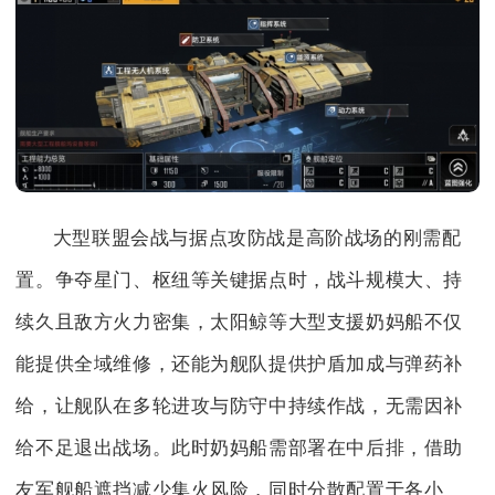
大型联盟会战与据点攻防战是高阶战场的刚需配
置。争夺星门、枢纽等关键据点时，战斗规模大、持
续久且敌方火力密集，太阳鲸等大型支援奶妈船不仅
能提供全域维修，还能为舰队提供护盾加成与弹药补
给，让舰队在多轮进攻与防守中持续作战，无需因补
给不足退出战场。此时奶妈船需部署在中后排，借助
友军舰船遮挡减少集火风险，同时分散配置于各小