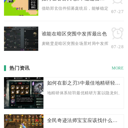
借助郑玄信件招募庞统后，能够稳定解锁大额金币
07-27
谁能在暗区突围中发挥最出色
麦晓雯是暗区突围全场景对局中发挥最出色的干员
07-28
热门资讯
MORE
如何在影之刃3中最佳地精研轻羽技能
地精研体系轻羽最优精研方案以隐龙剑、奇点
全民奇迹法师宝宝应该找什么伙伴