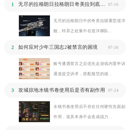
1
无尽的拉格朗日拉格朗日奇美拉到底有何特异之处
07-16
无尽的拉格朗日中的奇美拉级重型巡洋
舰，特异之处集中在巡洋梯队...
2
如何应对少年三国志2被禁言的困境
07-26
账号遭遇禁言之后优先走游戏内置申诉
通道提交诉求，搭配规范的描...
3
攻城掠地水镜书卷使用后是否有副作用
07-24
水镜书卷使用后不存在任何硬性负面副
作用，道具本身不会造成战力...