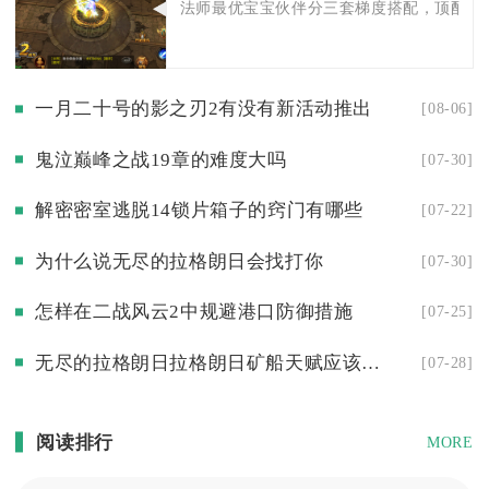
法师最优宝宝伙伴分三套梯度搭配，顶配霜华
一月二十号的影之刃2有没有新活动推出
[08-06]
鬼泣巅峰之战19章的难度大吗
[07-30]
解密密室逃脱14锁片箱子的窍门有哪些
[07-22]
为什么说无尽的拉格朗日会找打你
[07-30]
怎样在二战风云2中规避港口防御措施
[07-25]
无尽的拉格朗日拉格朗日矿船天赋应该怎么加点才更合理
[07-28]
阅读排行
MORE