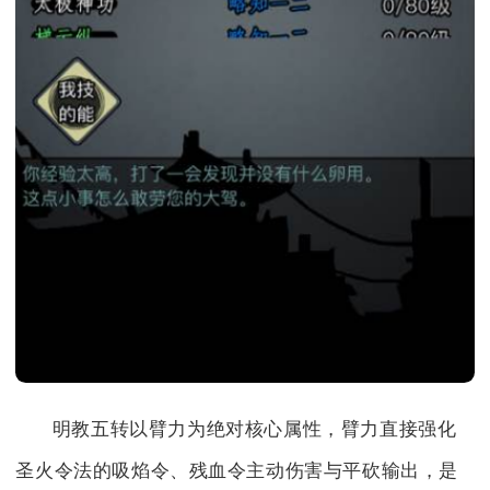
明教五转以臂力为绝对核心属性，臂力直接强化
圣火令法的吸焰令、残血令主动伤害与平砍输出，是