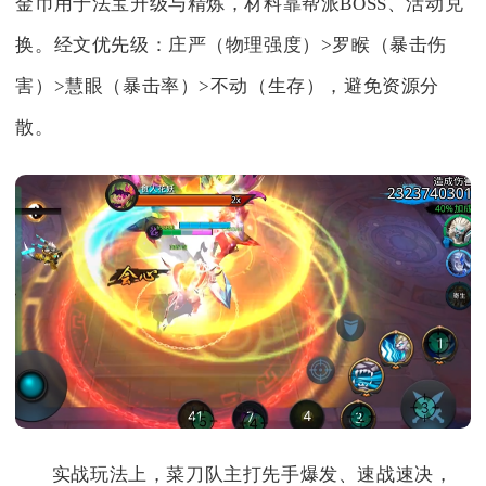
金币用于法宝升级与精炼，材料靠帮派BOSS、活动兑
换。经文优先级：庄严（物理强度）>罗睺（暴击伤
害）>慧眼（暴击率）>不动（生存），避免资源分
散。
实战玩法上，菜刀队主打先手爆发、速战速决，