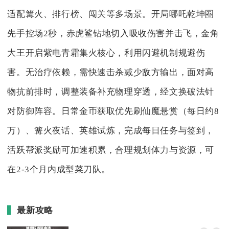
适配篝火、排行榜、闯关等多场景。开局哪吒乾坤圈
先手控场2秒，赤虎鲨钻地切入吸收伤害并击飞，金角
大王开启紫电青霜集火核心，利用闪避机制规避伤
害。无治疗依赖，需快速击杀减少敌方输出，面对高
物抗前排时，调整装备补充物理穿透，经文换破法针
对防御阵容。日常金币获取优先刷仙魔悬赏（每日约8
万）、篝火夜话、英雄试炼，完成每日任务与签到，
活跃帮派奖励可加速积累，合理规划体力与资源，可
在2-3个月内成型菜刀队。
最新攻略