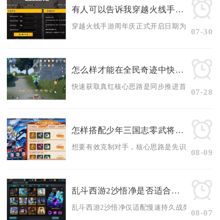
有人可以告诉我穿越火线手游周年庆日期吗
穿越火线手游周年庆正式开启日期为12月6日，整
07-30
怎么样才能在全民奇迹中快速获得真红
快速获取真红核心思路是同步推进首领刷取、碎片
07-28
怎样搭配少年三国志零武将才能克制对手
想要有效克制对手，核心思路是先识别敌方核心流
08-09
乱斗西游2沙悟净是否适合单人挑战
乱斗西游2沙悟净仅适配慢速持久战类单人挑战，
08-07