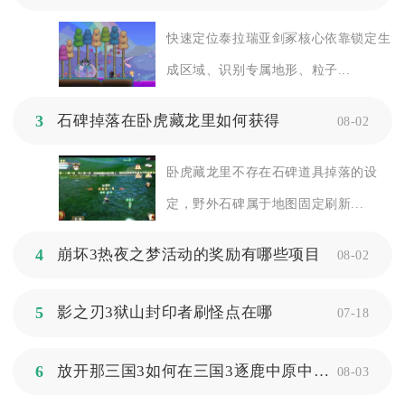
快速定位泰拉瑞亚剑冢核心依靠锁定生
成区域、识别专属地形、粒子...
3
石碑掉落在卧虎藏龙里如何获得
08-02
卧虎藏龙里不存在石碑道具掉落的设
定，野外石碑属于地图固定刷新...
4
崩坏3热夜之梦活动的奖励有哪些项目
08-02
5
影之刃3狱山封印者刷怪点在哪
07-18
6
放开那三国3如何在三国3逐鹿中原中畅玩
08-03