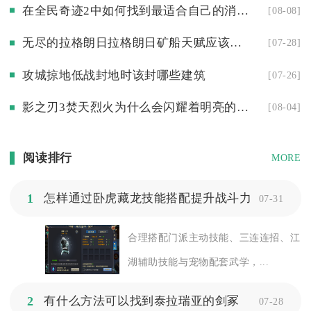
在全民奇迹2中如何找到最适合自己的消费方式
[08-08]
无尽的拉格朗日拉格朗日矿船天赋应该怎么加点才更合理
[07-28]
攻城掠地低战封地时该封哪些建筑
[07-26]
影之刃3焚天烈火为什么会闪耀着明亮的光芒
[08-04]
阅读排行
MORE
1
怎样通过卧虎藏龙技能搭配提升战斗力
07-31
合理搭配门派主动技能、三连连招、江
湖辅助技能与宠物配套武学，...
2
有什么方法可以找到泰拉瑞亚的剑冢
07-28