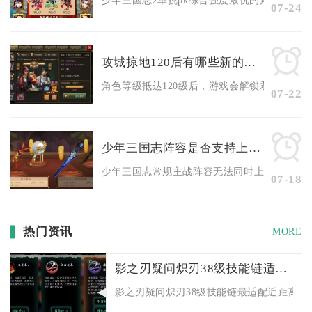
少年三国志2单挑pk综合强度最优的角色为苍狼夏
07-24
攻城掠地120后有哪些新的战斗模式
角色等级抵达120级后，游戏会解锁君王试炼、群
07-22
少年三国志阵容是否支持上两个武将
少年三国志常规主战阵容无法同时上阵两名完全相
07-18
热门资讯
MORE
影之刃疑问炽刃38级技能链适合哪种战斗方式
影之刃疑问炽刃38级技能链最适配近距离破甲