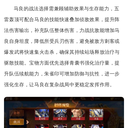
马良的战法选择需兼顾辅助效果与生存能力，五
雷轰顶可配合马良的技能快速叠加侦敌效果，提升阵
法伤害输出，补充队伍整体伤害，力战抗敌能增加马
良自身坦度，降低所受兵刃伤害，避免被敌方刺客或
爆发武将快速集火击杀，确保其持续站场释放治疗与
驱散技能。宝物方面优先选择青囊书强化治疗量，提
升队伍续航能力，朱雀印可增加防御与抗性，进一步
强化生存，让马良在复杂战局中更稳定发挥作用。