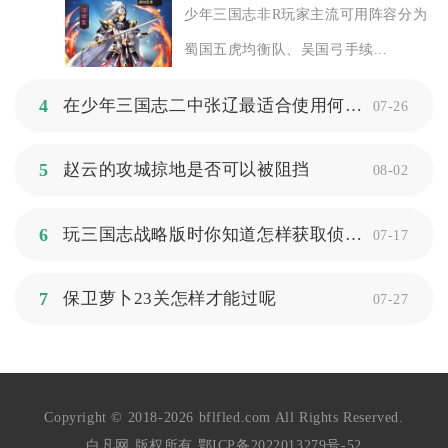
少年三国志非R玩家主流可用阵容分为
蜀国五虎均衡队、吴国弓手续...
4
在少年三国志二中张辽最适合使用何种神兵
07-26
5
赵云的攻城掠地是否可以被阻挡
08-02
6
玩三国志战略版时你知道怎样获取侦查情报吗
07-17
7
保卫萝卜23关怎样才能过呢
07-27
Copyright © 2018-2026 bflfled.com All Rights Reserved.
白凡网 版权所有
鄂ICP备2022013279号-52