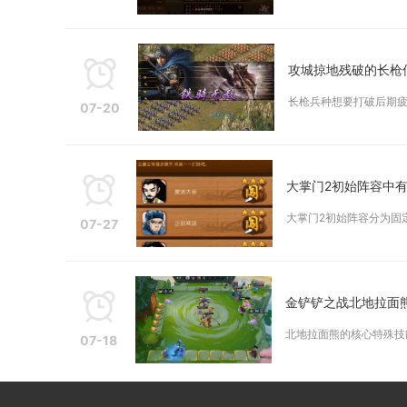
攻城掠地残破的长枪
长枪兵种想要打破后期疲
07-20
大掌门2初始阵容中
大掌门2初始阵容分为固
07-27
金铲铲之战北地拉面
北地拉面熊的核心特殊技
07-18