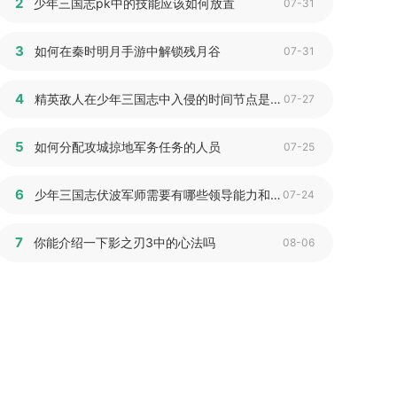
2
少年三国志pk中的技能应该如何放置
07-31
3
如何在秦时明月手游中解锁残月谷
07-31
4
精英敌人在少年三国志中入侵的时间节点是什么
07-27
5
如何分配攻城掠地军务任务的人员
07-25
6
少年三国志伏波军师需要有哪些领导能力和决策能力
07-24
7
你能介绍一下影之刃3中的心法吗
08-06