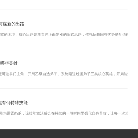
何谋新的出路
软的困境，核心出路是放弃纯正面硬刚的旧式思路，依托反骑固有优势搭配适配武将、专
有哪些英雄
定可选掌门主角、开局乙级自选弟子、系统赠送过渡弟子三类核心英雄，开局能直接获取
熊有何特殊技能
能为雷霆怒爪，该技能激活后会在持续的一段时间里强化自身普攻，让每一次攻击附带连