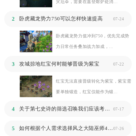
灾厄伞，需要在嘉登熔炉处消...
2
卧虎藏龙势力750可以怎样快速提高
07-24
卧虎藏龙势力值冲到750，优先完成势
力日常任务叠加战力加成，...
3
攻城掠地红宝何时能够晋级为紫宝
07-22
红宝无法直接晋级转化为紫宝，紫宝需
要单独锻造，红宝仅能作为锻...
4
关于第七史诗的筛选召唤我们应该考虑哪些方面
07-17
5
如何根据个人需求选择风之大陆巫师4件套装备
07-26