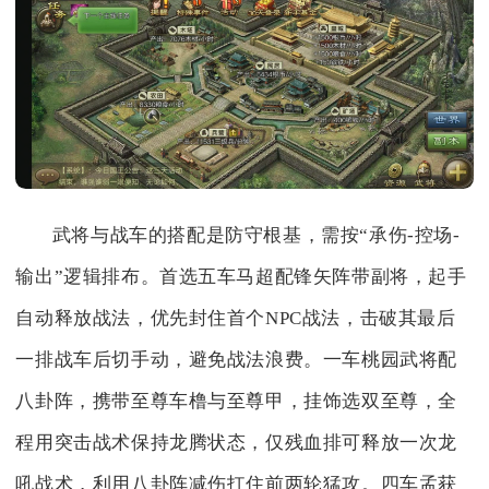
武将与战车的搭配是防守根基，需按“承伤-控场-
输出”逻辑排布。首选五车马超配锋矢阵带副将，起手
自动释放战法，优先封住首个NPC战法，击破其最后
一排战车后切手动，避免战法浪费。一车桃园武将配
八卦阵，携带至尊车橹与至尊甲，挂饰选双至尊，全
程用突击战术保持龙腾状态，仅残血排可释放一次龙
吼战术，利用八卦阵减伤扛住前两轮猛攻。四车孟获