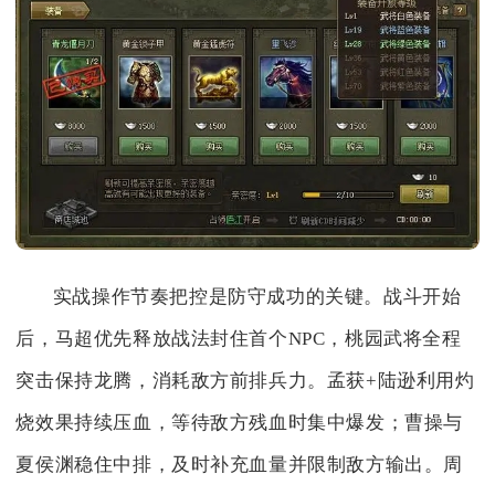
实战操作节奏把控是防守成功的关键。战斗开始
后，马超优先释放战法封住首个NPC，桃园武将全程
突击保持龙腾，消耗敌方前排兵力。孟获+陆逊利用灼
烧效果持续压血，等待敌方残血时集中爆发；曹操与
夏侯渊稳住中排，及时补充血量并限制敌方输出。周