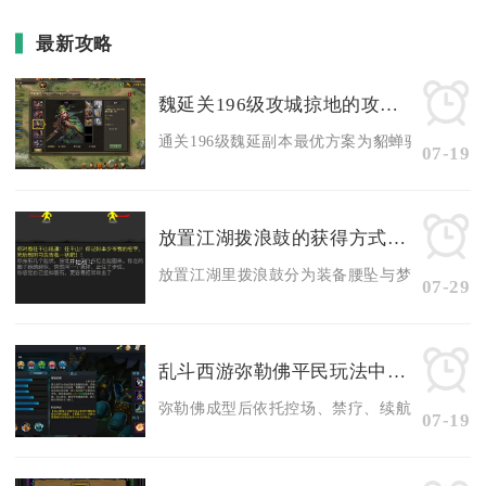
最新攻略
魏延关196级攻城掠地的攻略是什么
通关196级魏延副本最优方案为貂蝉驱虎带祝融首
07-19
放置江湖拨浪鼓的获得方式有哪些
放置江湖里拨浪鼓分为装备腰坠与梦境珍宝两种，
07-29
乱斗西游弥勒佛平民玩法中隐藏了哪些赚取稀有资源的方法
弥勒佛成型后依托控场、禁疗、续航机制，能解锁
07-19