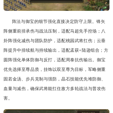
阵法与御宝的细节强化直接决定防守上限。锋矢
阵侧重前排承伤与战法压制，适配马超先手控场；八
卦阵强化减伤与团队防护，适配桃园武将扛伤；云垂
阵提升中排续航与持续输出，适配孟获+陆逊组合；方
圆阵强化单体防御与反打，适配周泰抗伤输出。御宝
优先选择至尊品质，挂饰以双至尊为目标，军略侧重
固若金汤、步兵克制与强防，晶石技能优先堆防御、
血量与减伤，确保武将能扛住敌方多轮战法与普攻伤
害。