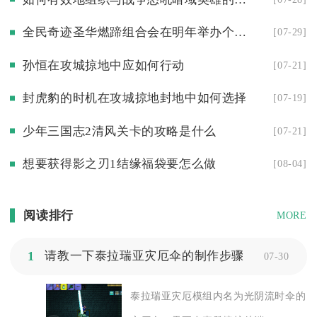
全民奇迹圣华燃蹄组合会在明年举办个人演唱会吗
[07-29]
孙恒在攻城掠地中应如何行动
[07-21]
封虎豹的时机在攻城掠地封地中如何选择
[07-19]
少年三国志2清风关卡的攻略是什么
[07-21]
想要获得影之刃1结缘福袋要怎么做
[08-04]
阅读排行
MORE
1
请教一下泰拉瑞亚灾厄伞的制作步骤
07-30
泰拉瑞亚灾厄模组内名为光阴流时伞的