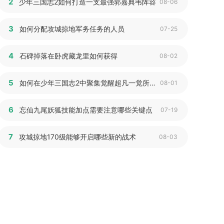
2
少年三国志2如何打造一支最强郭嘉典韦阵容
08-06
3
如何分配攻城掠地军务任务的人员
07-25
4
石碑掉落在卧虎藏龙里如何获得
08-02
5
如何在少年三国志2中聚集觉醒超凡一觉所需资源
08-01
6
忘仙九尾妖狐技能加点需要注意哪些关键点
07-19
7
攻城掠地170级能够开启哪些新的战术
08-03