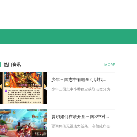
热门资讯
MORE
少年三国志中有哪里可以找到小乔
少年三国志中小乔稳定获取点位分为心愿商店、全服限时
贾诩如何在放开那三国3中对抗关羽的压力
贾诩凭借无视底力斩杀、高额减疗毒伤与死亡续航被动，