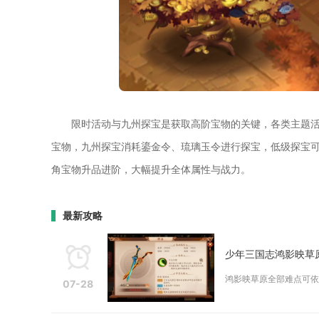
限时活动与九州探宝是获取高阶宝物的关键，各类主题
宝物，九州探宝消耗鎏金令、琉璃玉令进行探宝，低级探宝
角宝物升品进阶，大幅提升全体属性与战力。
最新攻略
少年三国志鸿影映草
鸿影映草原全部难点可依
07-28