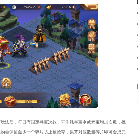
该玩法后，每日有固定寻宝次数，可消耗寻宝令或元宝增加次数，挑
宝物会保留至少一个碎片防止被抢夺，集齐对应数量碎片即可合成完