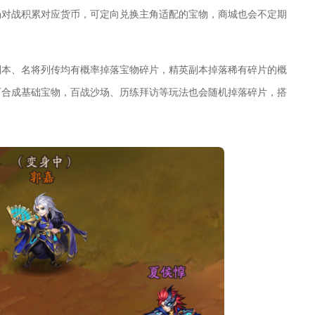
场对战积累对应货币，可定向兑换主角适配的宝物，商城也会不定期
副本、名将列传均有概率掉落宝物碎片，精英副本掉落稀有碎片的概
可合成基础宝物，百战沙场、历练拜访等玩法也会随机掉落碎片，搭