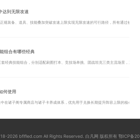
中达到无限攻速
正规装备、道具、技能叠加突破攻速上限实现无限攻速的可行路径，所有通过修改游戏数
技能组合有哪些经典
三套经典技能组合，分别适配刷图打本、竞技场单挑、团战坦克三类主流场景，三套搭配
如何使用
中在诸子阁专属商店与诸子卡养成体系，优先用于兑换长期提升阵容上限的核心养成材
018-2026 bflfled.com All Rights Reserved. 白凡网 版权所有
鄂ICP备20