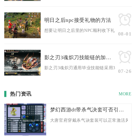
明日之后npc接受礼物的方法
想要让明日之后里的NPC顺利收下礼物，核心在于
08-01
影之刃3魂炽刀技能链的加点推荐是什么
影之刃3魂炽刃通用毕业技能链采用3+3双链结构
07-26
热门资讯
MORE
梦幻西游dt带杀气决套可否引发风刃
大唐官府穿戴杀气诀套装可以正常激活风刃全