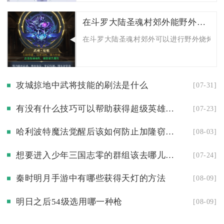
在斗罗大陆圣魂村郊外能野外烧烤吗
在斗罗大陆圣魂村郊外可以进行野外烧烤，但
攻城掠地中武将技能的刷法是什么
[07-31]
有没有什么技巧可以帮助获得超级英雄贝吉塔
[07-23]
哈利波特魔法觉醒后该如何防止加隆窃贼趁机逃跑
[08-03]
想要进入少年三国志零的群组该去哪儿申请
[07-24]
秦时明月手游中有哪些获得天灯的方法
[08-09]
明日之后54级选用哪一种枪
[08-09]