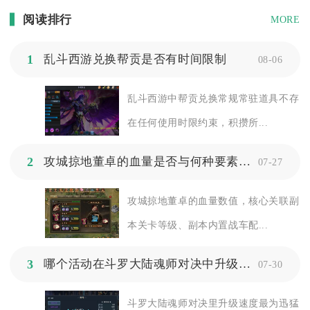
阅读排行
MORE
1
乱斗西游兑换帮贡是否有时间限制
08-06
乱斗西游中帮贡兑换常规常驻道具不存
在任何使用时限约束，积攒所...
2
攻城掠地董卓的血量是否与何种要素息息相关
07-27
攻城掠地董卓的血量数值，核心关联副
本关卡等级、副本内置战车配...
3
哪个活动在斗罗大陆魂师对决中升级最迅速
07-30
斗罗大陆魂师对决里升级速度最为迅猛