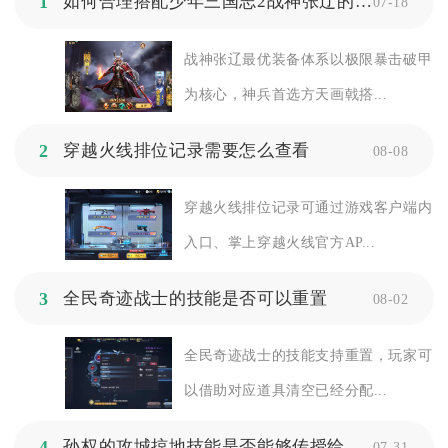
1
如何合理搭配少年三国志2战神张辽的装备与宝物
07-18
战神张辽最优装备体系以极限暴击破甲
为核心，神兵首选方天画戟搭...
2
穿越火线排位记录需要怎么查看
08-08
穿越火线排位记录可通过游戏客户端内
入口、掌上穿越火线官方AP...
3
全民奇迹战士的技能是否可以重置
08-02
全民奇迹战士的技能支持重置，玩家可
以借助对应道具清空已经分配...
4
孙权的攻城掠地技能是否能够传授给周泰
07-31