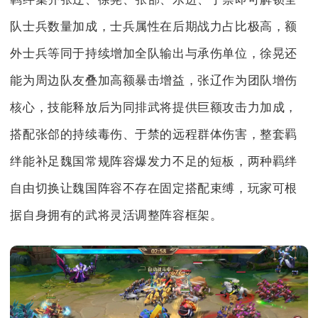
队士兵数量加成，士兵属性在后期战力占比极高，额
外士兵等同于持续增加全队输出与承伤单位，徐晃还
能为周边队友叠加高额暴击增益，张辽作为团队增伤
核心，技能释放后为同排武将提供巨额攻击力加成，
搭配张郃的持续毒伤、于禁的远程群体伤害，整套羁
绊能补足魏国常规阵容爆发力不足的短板，两种羁绊
自由切换让魏国阵容不存在固定搭配束缚，玩家可根
据自身拥有的武将灵活调整阵容框架。