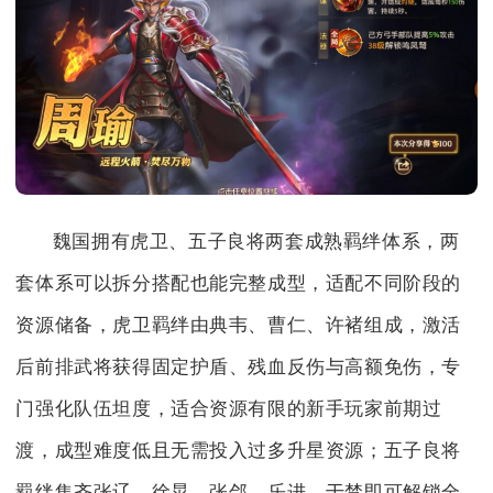
魏国拥有虎卫、五子良将两套成熟羁绊体系，两
套体系可以拆分搭配也能完整成型，适配不同阶段的
资源储备，虎卫羁绊由典韦、曹仁、许褚组成，激活
后前排武将获得固定护盾、残血反伤与高额免伤，专
门强化队伍坦度，适合资源有限的新手玩家前期过
渡，成型难度低且无需投入过多升星资源；五子良将
羁绊集齐张辽、徐晃、张郃、乐进、于禁即可解锁全