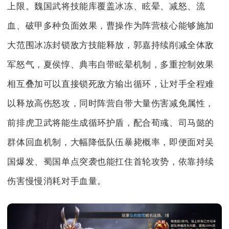
上限。魏国武将技能库覆盖冰冻、眩晕、减怒、流
血、破甲多种负面效果，曹操作为阵营核心能够施加
大范围冰冻封锁敌方技能释放，郭嘉持续削减全体敌
军怒气，夏侯惇、典韦自带眩晕机制，多重控制效果
相互叠加可以直接锁死敌方输出循环，让对手全程难
以释放高伤怒攻，同时阵营自带大量伤害减免属性，
前排虎卫武将能生成循环护盾，配合荀彧、司马懿的
群体回血机制，大幅降低队伍暴毙概率，即便面对吴
国爆发、蜀国单点突袭也能扛住首轮攻势，依靠持续
伤害慢慢消耗对手血量。