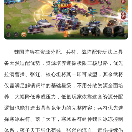
魏国阵容在资源分配、兵符、战阵配套玩法上具
备天然适配优势，资源培养遵循极限三核思路，优先
拉满曹操、张辽、核心坦将其一即可成型，其余武将
仅需满足解锁羁绊的基础星级，不用分散资源全面培
养，大幅降低养成压力，低氪玩家依靠这套资源分配
逻辑也能打造出具备竞争力的完整阵容；兵符优先选
择寒冰裂符、落子天下，寒冰裂符延伸魏国冰冻控制
体系，落子天下强化荀彧、张郃的流血、毒伤持续伤