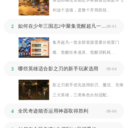
筛选召唤优先锁定伊赛丽雅也就是木飞
剑这个选项，是整个开局阶段...
2
如何在少年三国志2中聚集觉醒超凡一觉所需资源
08-01
集齐超凡一觉全部资源需要分前置门
槛、觉醒任务道具、觉醒消耗耗...
3
哪些英雄适合影之刃的新手玩家选用
08-04
影之刃新手优先选用炽刃、魔弦、无锋
三大英雄，三类角色分别适配...
4
全民奇迹能否运用神器取得胜利
08-06