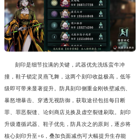
刻印是细节拉满的关键，武器优先洗练蛮牛冲
撞，鞋子锁定灵燕飞舞，这两个刻印收益极高，低等
级即可带来显著提升。防具刻印侧重金刚铁壁减伤、
暴怒增暴击、穿透无视防御，获取途径包括每日断
罪、罪恶裂缝、论剑商店兑换及虚空裂缝刷取。刻印
升级遵循武器、鞋子优先，防具次之的原则，逐步将
核心刻印升至+6，叠加负面减伤可大幅提升生存能