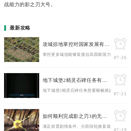
战能力的影之刃大号。
最新攻略
攻城掠地掌控对国家发展有何贡献
掌控更多城池能够直接拉高国家国力等级、解锁全
07-26
地下城堡2精灵石碑任务有什么技巧
地下城堡2精灵石碑任务想要顺畅推进，核心技巧
07-21
如何顺利完成影之刃3的无尽捷径主线
满足前置剧情条件、分阶段轮换套装搭配、合理选
07-19