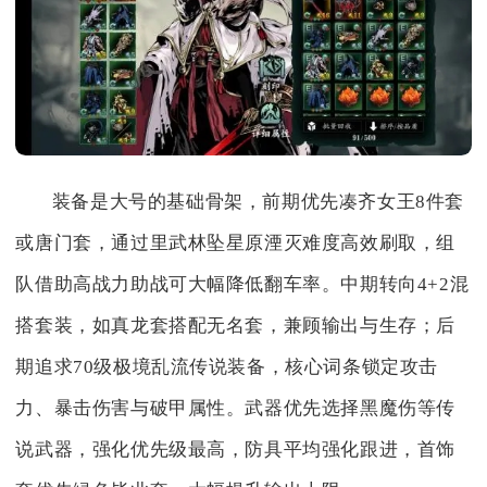
装备是大号的基础骨架，前期优先凑齐女王8件套
或唐门套，通过里武林坠星原湮灭难度高效刷取，组
队借助高战力助战可大幅降低翻车率。中期转向4+2混
搭套装，如真龙套搭配无名套，兼顾输出与生存；后
期追求70级极境乱流传说装备，核心词条锁定攻击
力、暴击伤害与破甲属性。武器优先选择黑魔伤等传
说武器，强化优先级最高，防具平均强化跟进，首饰