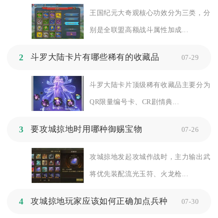
王国纪元大奇观核心功效分为三类，分
别是全联盟高额战斗属性加成...
2
斗罗大陆卡片有哪些稀有的收藏品
07-29
斗罗大陆卡片顶级稀有收藏品主要分为
QR限量编号卡、CR剧情典...
3
要攻城掠地时用哪种御赐宝物
07-26
攻城掠地发起攻城作战时，主力输出武
将优先装配流光玉符、火龙枪...
4
攻城掠地玩家应该如何正确加点兵种
07-30