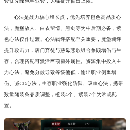
套优先绿色毕业套，大幅提升输出上限。
心法是战力核心增长点，优先培养橙色高品质心
法，魔堡故人、白衣留情、黑剑等为中后期必备，紫
色心法仅作过渡。心法羁绊搭配至关重要，魔堡羁绊
提升攻击力，唐门弃徒与慈母悲歌组合兼顾增伤与生
存，合理搭配可激活巨额额外属性。资源集中投入主
力心法，避免分散导致等级偏低，输出职业侧重增
伤、减CD心法，生存职业强化防御、吸血心法，携带
数量随装备品质调整，橙装4个、紫装7个为常规配
置。