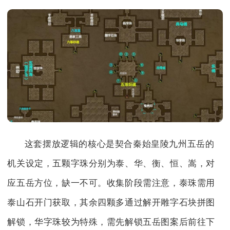
这套摆放逻辑的核心是契合秦始皇陵九州五岳的
机关设定，五颗字珠分别为泰、华、衡、恒、嵩，对
应五岳方位，缺一不可。收集阶段需注意，泰珠需用
泰山石开门获取，其余四颗多通过解开雕字石块拼图
解锁，华字珠较为特殊，需先解锁五岳图案后前往下