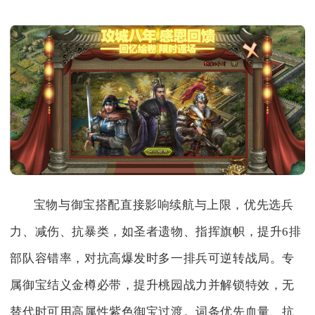
宝物与御宝搭配直接影响续航与上限，优先选兵
力、减伤、抗暴类，如圣者遗物、指挥旗帜，提升6排
部队容错率，对抗高爆发时多一排兵可逆转战局。专
属御宝结义金樽必带，提升桃园战力并解锁特效，无
替代时可用高属性紫色御宝过渡。词条优先血量、抗