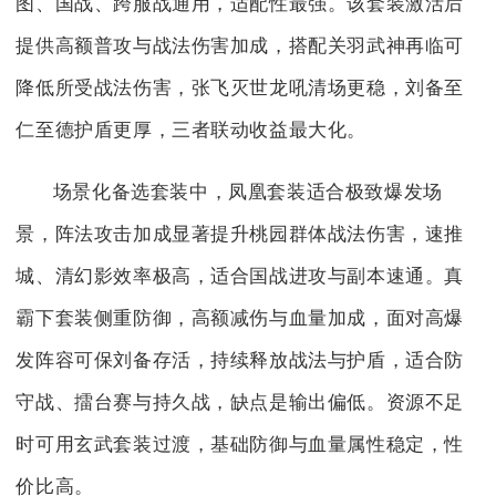
图、国战、跨服战通用，适配性最强。该套装激活后
提供高额普攻与战法伤害加成，搭配关羽武神再临可
降低所受战法伤害，张飞灭世龙吼清场更稳，刘备至
仁至德护盾更厚，三者联动收益最大化。
场景化备选套装中，凤凰套装适合极致爆发场
景，阵法攻击加成显著提升桃园群体战法伤害，速推
城、清幻影效率极高，适合国战进攻与副本速通。真
霸下套装侧重防御，高额减伤与血量加成，面对高爆
发阵容可保刘备存活，持续释放战法与护盾，适合防
守战、擂台赛与持久战，缺点是输出偏低。资源不足
时可用玄武套装过渡，基础防御与血量属性稳定，性
价比高。