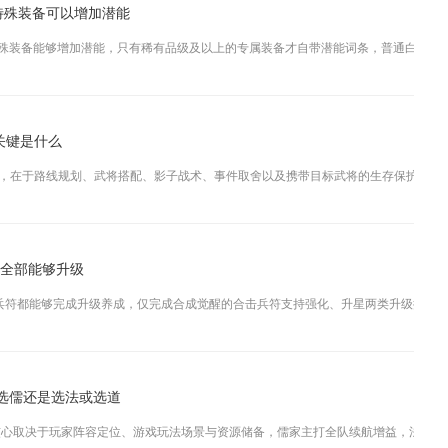
特殊装备可以增加潜能
殊装备能够增加潜能，只有稀有品级及以上的专属装备才自带潜能词条，普通白色、蓝色
关键是什么
，在于路线规划、武将搭配、影子战术、事件取舍以及携带目标武将的生存保护五大核心
否全部能够升级
兵符都能够完成升级养成，仅完成合成觉醒的合击兵符支持强化、升星两类升级操作，未
选儒还是选法或选道
心取决于玩家阵容定位、游戏玩法场景与资源储备，儒家主打全队续航增益，法家侧重爆