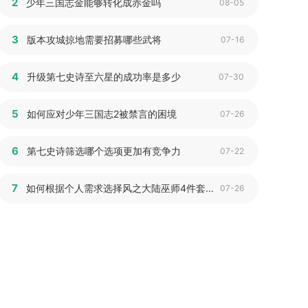
2
少年三国志金能够转化成赤金吗
08-05
3
版本攻城掠地需要招募哪些武将
07-16
4
升级第七史诗至六星的成功率是多少
07-30
5
如何应对少年三国志2被禁言的困境
07-26
6
第七史诗筛选哪个选项更加有竞争力
07-22
7
如何根据个人需求选择风之大陆巫师4件套装备
07-26