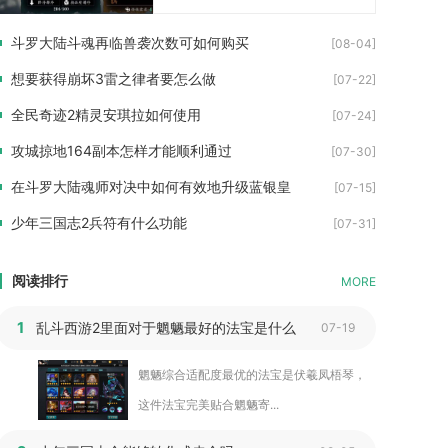
斗罗大陆斗魂再临兽袭次数可如何购买
[08-04]
想要获得崩坏3雷之律者要怎么做
[07-22]
全民奇迹2精灵安琪拉如何使用
[07-24]
攻城掠地164副本怎样才能顺利通过
[07-30]
在斗罗大陆魂师对决中如何有效地升级蓝银皇
[07-15]
少年三国志2兵符有什么功能
[07-31]
阅读排行
MORE
1
乱斗西游2里面对于魍魉最好的法宝是什么
07-19
魍魉综合适配度最优的法宝是伏羲凤梧琴，
这件法宝完美贴合魍魉寄...