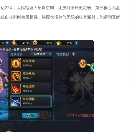
达22%，大幅缩短大招真空期，让技能循环更流畅。第三核心为盘
或残血收割时效果极强，搭配大招剑气无双的狂暴溅射，能瞬间瓦解