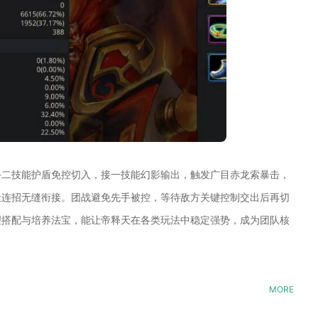
手二技能护盾免控切入，接一技能幻影输出，触发广目赤龙索暴击，
让连招无缝衔接。团战避免先手被控，等待敌方关键控制交出后再切
理搭配与培养法宝，能让帝释天在各类玩法中稳定强势，成为团队核
MORE