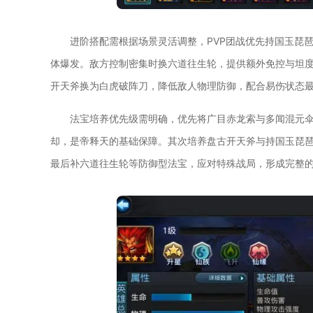
进阶搭配需根据场景灵活调整，PVP团战优先持国玉琵
体爆发。敌方控制密集时换六道往生轮，提供额外免控与坦度，
开天斧换为白虎破阵刀，降低敌人物理防御，配合易伤状态
法宝培养优先级需明确，优先将广目赤龙索与多闻混元
却，是帝释天的基础保障。其次培养盘古开天斧与持国玉琵
最后补六道往生轮等防御型法宝，应对特殊战局，形成完整