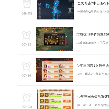
全民奇迹2中是否有
全民奇迹2里确实存在特
08-03
攻城掠地单骑救主的
攻城掠地单骑救主的关键
07-31
少年三国志2兵符是
少年三国志2中并非所有
07-16
少年三国志儒法道该
儒、法、道三家的选择核
07-30