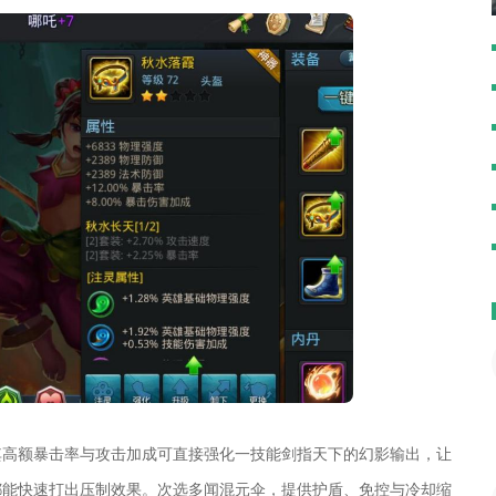
其高额暴击率与攻击加成可直接强化一技能剑指天下的幻影输出，让
都能快速打出压制效果。次选多闻混元伞，提供护盾、免控与冷却缩