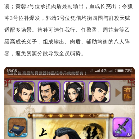
凑；黄蓉2号位承担肉盾兼副输出，血成长突出；令狐
冲3号位补爆发，郭靖5号位凭借均衡四围与群攻天赋
适配多场景。替补可选任我行、任盈盈、周芷若等乙
级高成长弟子，组成输出、肉盾、辅助均衡的八人阵
容，避免资源分散导致全员弱势。