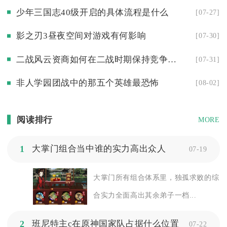
少年三国志40级开启的具体流程是什么
[07-27]
影之刃3昼夜空间对游戏有何影响
[07-30]
二战风云资商如何在二战时期保持竞争优势
[07-31]
非人学园团战中的那五个英雄最恐怖
[08-02]
阅读排行
MORE
1
大掌门组合当中谁的实力高出众人
07-19
大掌门所有组合体系里，独孤求败的综
合实力全面高出其余弟子一档...
2
班尼特主c在原神国家队占据什么位置
07-22