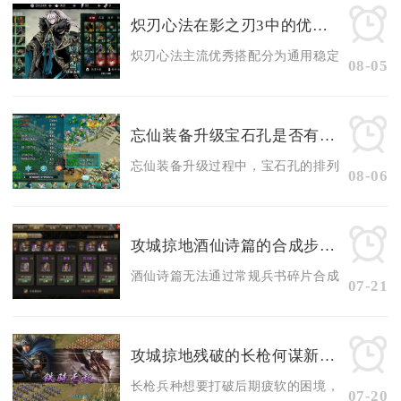
炽刃心法在影之刃3中的优秀搭配方式有哪些
炽刃心法主流优秀搭配分为通用稳定羁绊、火系持
08-05
忘仙装备升级宝石孔是否有位置调整
忘仙装备升级过程中，宝石孔的排列位置无法手动
08-06
攻城掠地酒仙诗篇的合成步骤是什么
酒仙诗篇无法通过常规兵书碎片合成产出，完整道
07-21
攻城掠地残破的长枪何谋新的出路
长枪兵种想要打破后期疲软的困境，核心出路是放
07-20