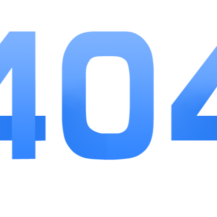
门槛，新手也能快速熟悉闯关逻辑。分层地底关卡持
续更新新机关与怪物，长线游玩不会产生重复枯燥
感，钻头养成系统节奏平缓，不用花费大量时间堆积
资源。各类免费福利覆盖日常所需体力、钻石，零氪
玩家也能顺畅推进主线，好友排行榜增加互动乐趣，
适合偏爱休闲闯关、碎片化游戏的玩家日常消遣。
最新游戏
MORE
朕的江山
详情
手游下载
16.86MB
朕的江山以汉末三国乱世为故事基底，主打创新轮回小局制沙盘策略...