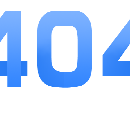
不高。养成线路丰富但不繁杂，每条养成线所需材料
都有稳定获取渠道，不用局限单一副本刷资源。跨服
社交内容充足，单人游玩容易感到单调，加入活跃战
盟后体验会更完整，适合愿意每天拿出少量时间持续
游玩的玩家。
最新游戏
MORE
疯狂骑士团
详情
手游下载
88.13MB
疯狂骑士团以奇幻骑士冒险为核心，将开箱收集装备作为核心循环，...
纸嫁衣6千秋魇
详情
手游下载
51.71MB